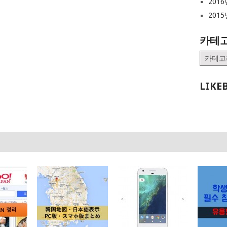
2016
2015
카테
카
테
고
LIKE
리