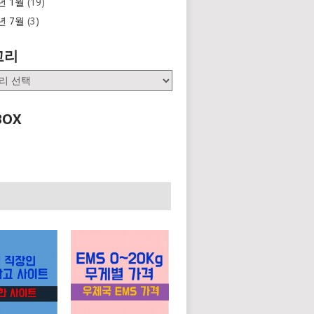
년 1월
(19)
년 7월
(3)
고리
BOX