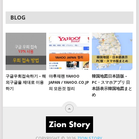
BLOG
구글우회접속하기 – 해
야후재팬 YAHOO
韓国地図日本語版 –
외구글을 제대로 이용
JAPAN / YAHOO.CO.JP
PC・スマホアプリ 日
하기
의 모든것 정리
本語表示韓国地図まと
め
COPYRIGHT © 2026
ZION STORY
.