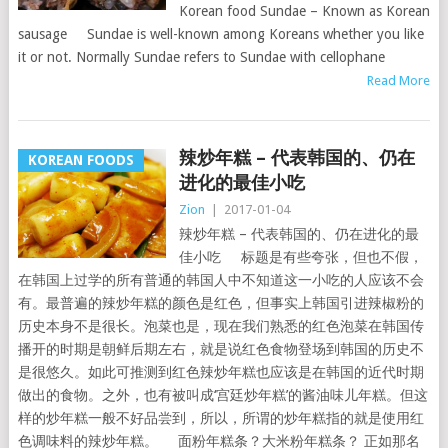
Korean food Sundae – Known as Korean
sausage Sundae is well-known among Koreans whether you like
it or not. Normally Sundae refers to Sundae with cellophane
Read More
辣炒年糕 – 代表韩国的、仍在
KOREAN FOODS
进化的最佳小吃
Zion
|
2017-01-04
辣炒年糕 – 代表韩国的、仍在进化的最
佳小吃 标题是有些夸张，但也不假，
在韩国上过学的所有普通的韩国人中不知道这一小吃的人应该不会
有。最普遍的辣炒年糕的颜色是红色，但事实上韩国引进辣椒粉的
历史本身不是很长。泡菜也是，现在我们熟悉的红色泡菜在韩国传
播开的时期是朝鲜后期左右，就是说红色食物登场到韩国的历史不
是很悠久。如此可推测到红色辣炒年糕也应该是在韩国的近代时期
做出的食物。之外，也有被叫成‘宫廷炒年糕’的酱油味儿年糕。但这
样的炒年糕一般不好品尝到，所以，所谓的炒年糕指的就是使用红
色调味料的辣炒年糕。 面粉年糕条？大米粉年糕条？ 正如那名