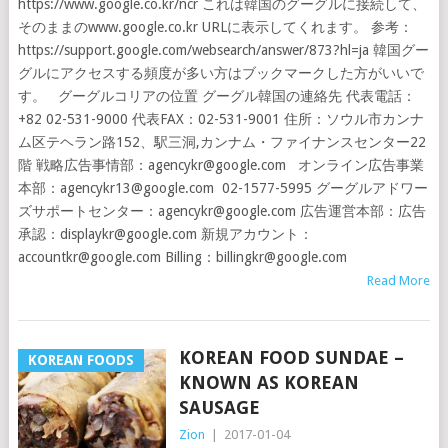
https://www.google.co.kr/ncr これは韓国のグーグルに接続して、
そのままのwww.google.co.kr URLに表示してくれます。 参考：
https://support.google.com/websearch/answer/873?hl=ja 韓国グー
グルにアクセスする頻度が多い方はブックマークした方がいいで
す。 グーグルコリアの位置 グーグル韓国の連絡先 代表電話：
+82 02-531-9000 代表FAX：02-531-9001 住所：ソウル市カンナ
ム区テヘラン路152、駅三洞,カンナム・ファイナンスセンター22
階 戦略広告事情部：agencykr@google.com オンライン広告事業
本部：agencykr13@google.com 02-1577-5995 グーグルアドワー
ズサポートセンター：agencykr@google.com 広告運営本部：広告
承認：displaykr@google.com 新規アカウント：
accountkr@google.com Billing：billingkr@google.com
Read More
KOREAN FOOD SUNDAE –
KOREAN FOODS
KNOWN AS KOREAN
SAUSAGE
Zion
|
2017-01-04