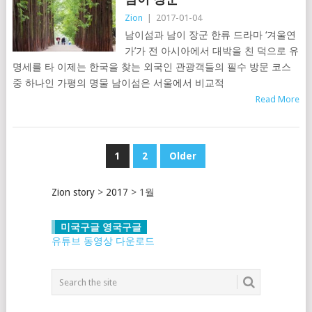
Zion
|
2017-01-04
남이섬과 남이 장군 한류 드라마 ‘겨울연
가’가 전 아시아에서 대박을 친 덕으로 유
명세를 타 이제는 한국을 찾는 외국인 관광객들의 필수 방문 코스
중 하나인 가평의 명물 남이섬은 서울에서 비교적
Read More
글
1
2
Older
탐
Zion story
>
2017
>
1월
색
미국구글 영국구글
유튜브 동영상 다운로드