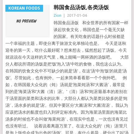
韩国食品汤饭,各类汤饭
KOREAN FOODS
Zion
|
2017-01-04
韩国食品汤饭 和全世界的所有国家一样
谈起饮食文化，韩国也是一个毫无欠缺
的国家。有关吃食的话题什么时候都是
一个幸福的主题，即使分离于旅游文化单独论也是。 今天是送秋
迎冬的第一天，吃什么最好呢？想来想去，猛然想起了汤饭。今天
就说说在今天这样的天气里，晚上能喝一两杯酒的汤饭吧。 大部
分人都说所谓的汤饭是把‘饭’泡入‘汤’中吃的食物，我也这么认为。
在韩国的饮食文化中不可缺少的就是‘汤’，在这‘汤’中泡‘饭’的就是‘汤
饭’。尽管如此，也有例外。一起来简单看看那一个个例外吧。 例
如，在韩国最大众化的（炖）汤就是‘泡菜炖汤’和‘大酱汤’，最常提
到的是‘海菜汤’和‘大酱（清）汤’。‘（清）汤’和‘炖汤’最基本的差别在
于汤里面的菜类和汤水的比率，大部分人都认为菜类比较多的是‘炖
汤’，汤水多的就是‘汤’。但其中要区分‘大酱汤’和‘大酱清汤’， 我认为
应该把汤水的黏度也归入到评定标准内。因为海菜汤里面的海菜比
汤多的时候也不会叫做‘海菜炖汤’，在现实中也是，一次也没有见过
也没有听过。 说着说着离题万里了。在这大众化的‘（炖）汤’里只
是泡上饭也会成为出色的‘汤饭’。可是，有什么差异，硬分出了叫‘汤