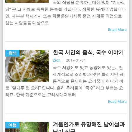
국의 식당을 분류하는데에 있어 “기사식
당” 은 그 자체로 독특한 분류를 가집니다. 정확한 유래야 없습니다
만, 대부분 택시기사 또는 화물운송기사등 운전 자체를 직업으로
삼는 사람들을 대상으로
Read More
한국 서민의 음식, 국수 이야기
음식
Zion
|
2017-01-04
국수 서양에도 있고 동양에도 있는.. 전
세계적으로 조리법과 맛은 틀리지만 공
통적으로 존재하는 요리중에 하나가 바
로 “밀가루 면 요리” 입니다. 흔히 우리들이 “국수” 라고 부르는 요
리죠. 한국 기준으로는 고려시대때부터
Read More
겨울연가로 유명해진 남이섬과
여행
남이 장군