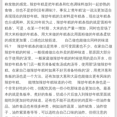
称发散的感觉.. 辣炒年糕是把年糕条和红色调味料放到一起炒熟的
食物，但也不是炒到没有调味汁。事实上‘煮年糕’这一说法更加适合
表现现在的辣炒年糕。辣炒年糕的主材料是年糕条，现在这年糕条
也分成两种。其实20年前为止，辣炒年糕的年糕条指的就是‘面粉年
糕条’。可是，在某一个时期，大米的生产量一增加，同时也登场了
用大米粉做的年糕条。用大米做的年糕条比用面粉做的年糕条柔软
的感觉更加重，口感也比较筋道。 自己做也能做出同样的味道
吗？ 辣炒年糕条的做法是简单，但可变因素也不少。在家自己做
辣炒年糕的时候，一般很难做出在外卖的那种味道，那原因大部分
在于使用的‘汤’里。一般家庭做辣炒年糕的时候使用的是白开水，但
辣炒年糕条专门店一般另准备鳀鱼汤或肉汤等，使用那‘汤’做辣炒年
糕。在家自己做辣炒年糕时如果不好另准备特殊的‘汤’，用煮洋葱和
鱼板的汤也是一个方法。还有加放大葱和大蒜也能做出更有风味的
辣炒年糕。 能增加辣炒年糕味道的小吃 辣炒年糕本身也是一
个非常好吃的小吃，但配吃其他一些小吃那味道会更加出色。最基
本的就是鱼板串。煮好的鱼板，切成小片后放入到辣炒年糕里面就
能吃到更加好吃的味道。还有也不能不说煮好的鸡蛋和一些油炸食
品。油炸食品也有很多种类，例如油炸蔬菜，油炸鱿鱼，油炸饺
子，油炸紫菜卷等等，可以选吃合自己口味的油炸。但得注意的