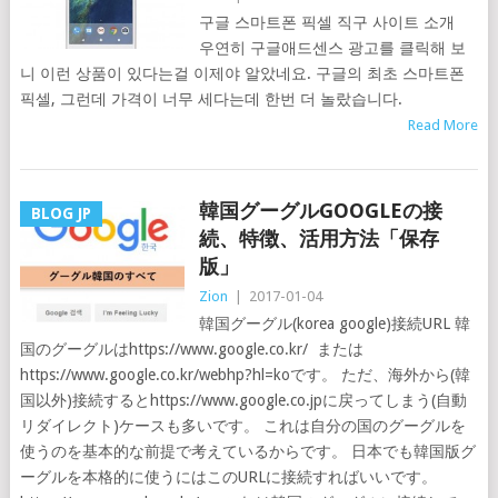
구글 스마트폰 픽셀 직구 사이트 소개
우연히 구글애드센스 광고를 클릭해 보
니 이런 상품이 있다는걸 이제야 알았네요. 구글의 최초 스마트폰
픽셀, 그런데 가격이 너무 세다는데 한번 더 놀랐습니다.
Read More
韓国グーグルGOOGLEの接
BLOG JP
続、特徴、活用方法「保存
版」
Zion
|
2017-01-04
韓国グーグル(korea google)接続URL 韓
国のグーグルはhttps://www.google.co.kr/ または
https://www.google.co.kr/webhp?hl=koです。 ただ、海外から(韓
国以外)接続するとhttps://www.google.co.jpに戻ってしまう(自動
リダイレクト)ケースも多いです。 これは自分の国のグーグルを
使うのを基本的な前提で考えているからです。 日本でも韓国版グ
ーグルを本格的に使うにはこのURLに接続すればいいです。