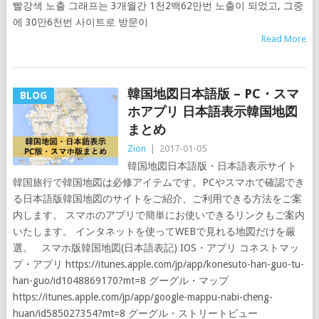
빨강색 노출 그래프는 3개월간 1천2백62만번 노출이 되었고, 그중
에 30만6천번 사이트로 방문이
Read More
韓国地図日本語版 – PC・スマ
BLOG
ホアプリ 日本語表示韓国地図
まとめ
Zion
|
2017-01-05
韓国地図日本語版・日本語表示サイト
韓国旅行で韓国地図は必修アイテムです。PCやスマホで確認でき
る日本語版韓国地図のサイトをご紹介、ご利用できる方法をご案
内します。 スマホのアプリで簡単にお使いできるリンクもご案内
いたします。 インタネットを使ってWEBで見れる地図だけを厳
選。 スマホ版韓国地図(日本語表記) IOS・アプリ コネストマッ
プ・アプリ https://itunes.apple.com/jp/app/konesuto-han-guo-tu-
han-guo/id1048869170?mt=8 グーグル・マップ
https://itunes.apple.com/jp/app/google-mappu-nabi-cheng-
huan/id585027354?mt=8 グーグル・ストリートビュー