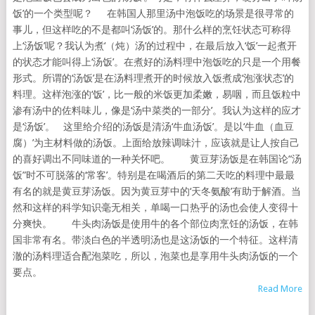
饭’的一个类型呢？ 在韩国人那里汤中泡饭吃的场景是很寻常的
事儿，但这样吃的不是都叫‘汤饭’的。那什么样的烹饪状态可称得
上‘汤饭’呢？我认为煮‘（炖）汤’的过程中，在最后放入‘饭’一起煮开
的状态才能叫得上‘汤饭’。在煮好的汤料理中泡饭吃的只是一个用餐
形式。所谓的‘汤饭’是在汤料理煮开的时候放入饭煮成‘泡涨状态’的
料理。这样泡涨的‘饭’，比一般的米饭更加柔嫩，易咽，而且饭粒中
渗有汤中的佐料味儿，像是‘汤中菜类的一部分’。我认为这样的应才
是‘汤饭’。 这里给介绍的汤饭是清汤‘牛血汤饭’。是以‘牛血（血豆
腐）’为主材料做的汤饭。上面给放辣调味汁，应该就是让人按自己
的喜好调出不同味道的一种关怀吧。 黄豆芽汤饭是在韩国论“汤
饭”时不可脱落的‘常客’。特别是在喝酒后的第二天吃的料理中最最
有名的就是黄豆芽汤饭。因为黄豆芽中的‘天冬氨酸’有助于解酒。当
然和这样的科学知识毫无相关，单喝一口热乎的汤也会使人变得十
分爽快。 牛头肉汤饭是使用牛的各个部位肉烹饪的汤饭，在韩
国非常有名。带淡白色的半透明汤也是这汤饭的一个特征。这样清
澈的汤料理适合配泡菜吃，所以，泡菜也是享用牛头肉汤饭的一个
要点。
Read More