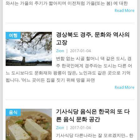
와서는 가을의 주기가 짧아지며 이전처럼 가을(또는 봄) 에 대한
Read More
경상북도 경주, 문화와 역사의
여행
고장
Zion
|
2017-01-04
변함 없는 시골 할머니 댁 같은 도시, 경
주 한국인에게 경주라는 도시는 다른 어
느 도시보다도 문화재와 왕릉이 많은, 노인과도 같은 곳으로 기억
됩니다. ‘어느 곳이든 집을 짓기 위해 땅을 파면
Read More
기사식당 음식은 한국의 또 다
음식
른 음식 문화 공간
Zion
|
2017-01-04
기사식당 다른나라는 잘 모르겠지만.. 한