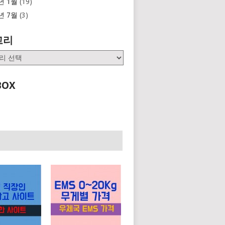
년 1월
(19)
년 7월
(3)
고리
BOX