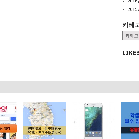
2016
2015
카테
카
테
고
LIKE
리