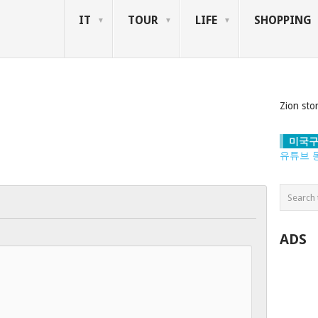
IT
TOUR
LIFE
SHOPPING
Zion sto
미국구
유튜브 
ADS