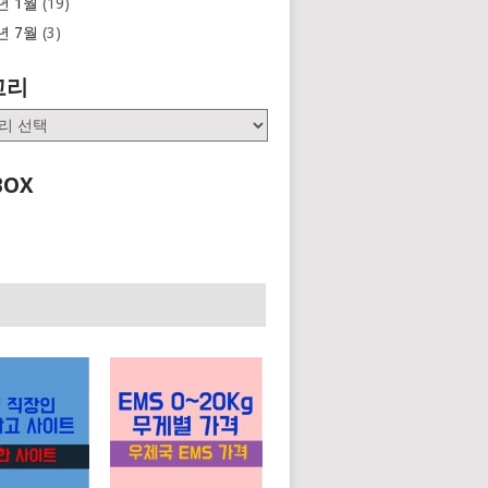
년 1월
(19)
년 7월
(3)
고리
BOX