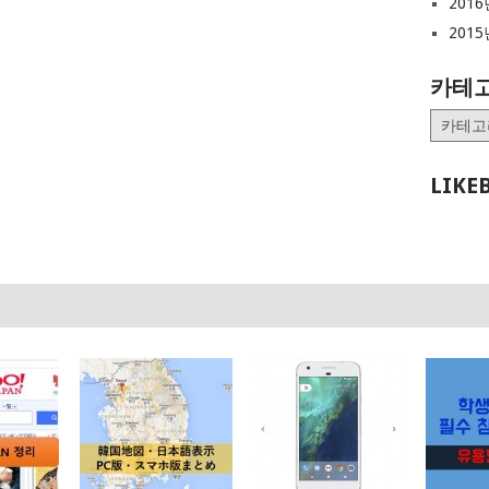
2016
2015
카테
카
테
고
LIKE
리