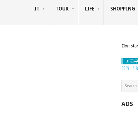
IT
TOUR
LIFE
SHOPPING
Zion sto
미국구
유튜브 
ADS