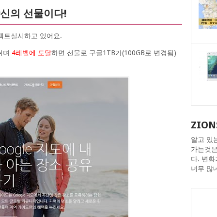
당신의 선물이다!
젝트실시하고 있어요.
나뉘며
4레벨에 도달
하면 선물로 구글1TB가(100GB로 변경됨)
ZION
알고 있
가는것은
다. 변
너무 많