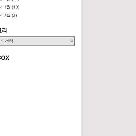
년 1월
(19)
년 7월
(3)
고리
BOX