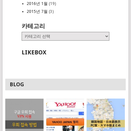
2016년 1월
(19)
2015년 7월
(3)
카테고리
카
테
고
LIKEBOX
리
BLOG