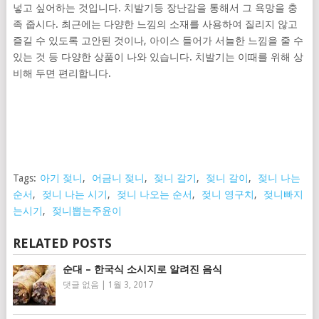
넣고 싶어하는 것입니다. 치발기등 장난감을 통해서 그 욕망을 충
족 줍시다. 최근에는 다양한 느낌의 소재를 사용하여 질리지 않고
즐길 수 있도록 고안된 것이나, 아이스 들어가 서늘한 느낌을 줄 수
있는 것 등 다양한 상품이 나와 있습니다. 치발기는 이때를 위해 상
비해 두면 편리합니다.
Tags:
아기 젖니
,
어금니 젖니
,
젖니 갈기
,
젖니 갈이
,
젖니 나는
순서
,
젖니 나는 시기
,
젖니 나오는 순서
,
젖니 영구치
,
젖니빠지
는시기
,
젖니뽑는주윤이
RELATED POSTS
순대 – 한국식 소시지로 알려진 음식
댓글 없음
|
1월 3, 2017