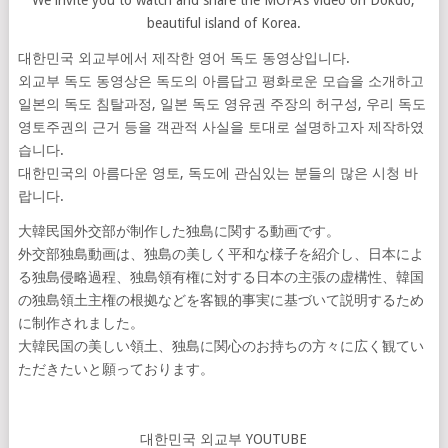
We invite you to watch and share the MOFA’s video on Dokdo,
beautiful island of Korea.
대한민국 외교부에서 제작한 영어 독도 동영상입니다.
외교부 독도 동영상은 독도의 아름답고 평화로운 모습을 소개하고
일본의 독도 침탈과정, 일본 독도 영유권 주장의 허구성, 우리 독도
영토주권의 근거 등을 객관적 사실을 토대로 설명하고자 제작하였
습니다.
대한민국의 아름다운 영토, 독도에 관심있는 분들의 많은 시청 바
랍니다.
大韓民国外交部が制作した独島に関する動画です。
外交部独島動画は、独島の美しく平和な様子を紹介し、日本によ
る独島侵略過程、独島領
­有権に対する日本の主張の虚構性、韓国
の独島領土主権の根拠などを客観的事実に基づい
­て説明するため
に制作されました。
大韓民国の美しい領土、独島に関心のお持ちの方々に広く観てい
ただきたいと願っており
­ます。
대한민국 외교부 YOUTUBE