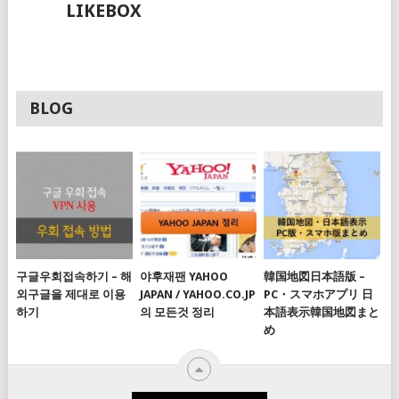
LIKEBOX
리
BLOG
구글우회접속하기 – 해
야후재팬 YAHOO
韓国地図日本語版 –
외구글을 제대로 이용
JAPAN / YAHOO.CO.JP
PC・スマホアプリ 日
하기
의 모든것 정리
本語表示韓国地図まと
め