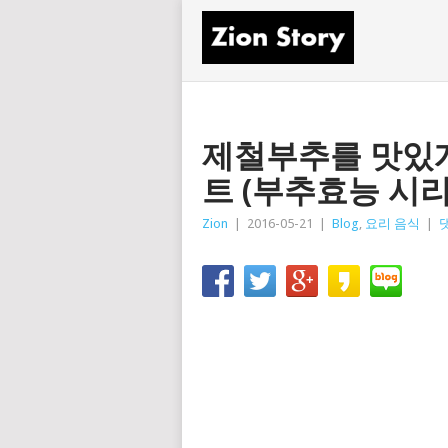
제철부추를 맛있게
트 (부추효능 시리
Zion
|
2016-05-21
|
Blog
,
요리 음식
|