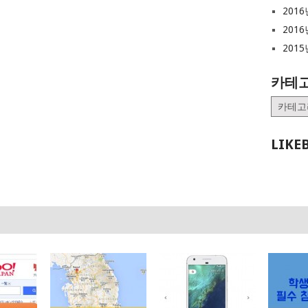
2016
2016
2015
카테
카
테
고
LIKE
리