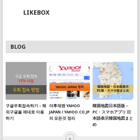
고
LIKEBOX
리
BLOG
구글우회접속하기 – 해
야후재팬 YAHOO
韓国地図日本語版 –
외구글을 제대로 이용
JAPAN / YAHOO.CO.JP
PC・スマホアプリ 日
하기
의 모든것 정리
本語表示韓国地図まと
め