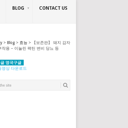
BLOG
CONTACT US
ry
>
Blog
>
효능
>
【보존판】 돼지 감자
부작용 – 이눌린 팩틴 변비 당뇨 등
글 영국구글
동영상 다운로드