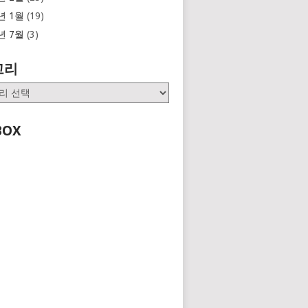
년 1월
(19)
년 7월
(3)
고리
BOX