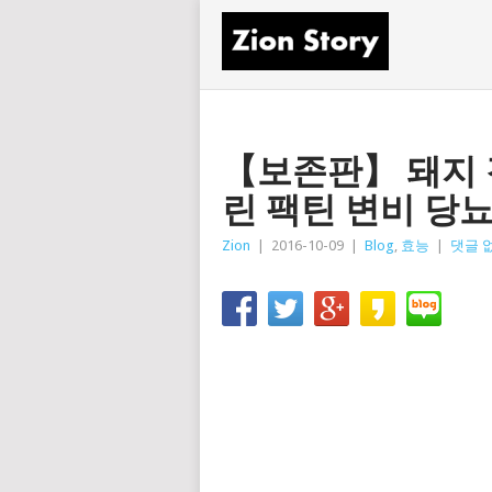
【보존판】 돼지 
린 팩틴 변비 당뇨
Zion
|
2016-10-09
|
Blog
,
효능
|
댓글 