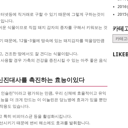
2016
2015
인터넷등에 직거래로 구할 수 있기 때문에 그렇게 구하는것이
것입니다.
카테
쉬운 식물이므로 직접 돼지 감자의 종자를 구해서 키워보는 것
카
아니기 때문에, 12월~3월에 땅속에 있는 돼지감자를 먹을양만큼
테
고
LIKE
, 건조한 땅에서도 잘 견디는 식물이랍니다.
리
 사용할 경우 가축의 건강을 증진시킬 수 있는 아주 좋은 음식
의 신진대사를 촉진하는 효능이있다
 인슐린”이라고 평가되는 만큼, 우리 신체에 효율적이고 유익
효능을 더 크게 만드는 이 이눌린은 당뇨병에 효과가 있을 뿐만
작용도 있습니다.
고 특히 비피더스균 등을 활성화시킵니다.
선시키기 때문에 변비 해소에도 효과를 발휘합니다.