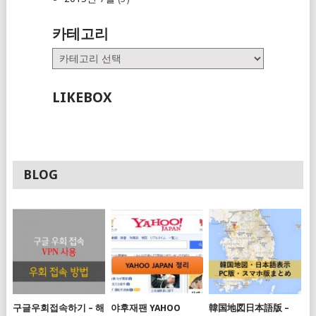
카테고리
카
테
고
LIKEBOX
리
BLOG
구글우회접속하기 – 해
야후재팬 YAHOO
韓国地図日本語版 –