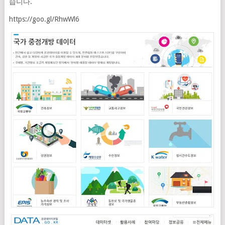
습니다.
https://goo.gl/RhwWl6