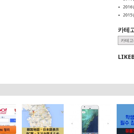
2016
2015
카테
카
테
고
LIKE
리