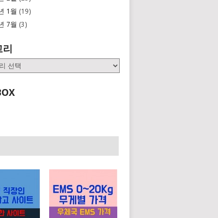
년 1월
(19)
년 7월
(3)
고리
BOX