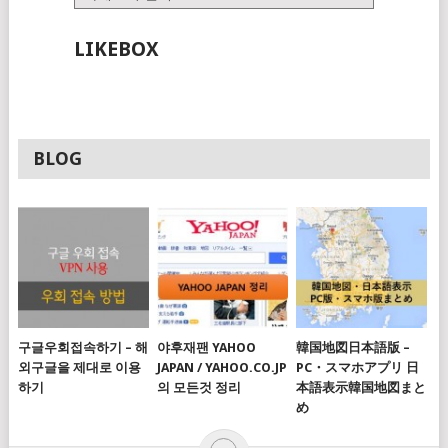
테
고
LIKEBOX
리
BLOG
구글우회접속하기 – 해
야후재팬 YAHOO
韓国地図日本語版 –
외구글을 제대로 이용
JAPAN / YAHOO.CO.JP
PC・スマホアプリ 日
하기
의 모든것 정리
本語表示韓国地図まと
め