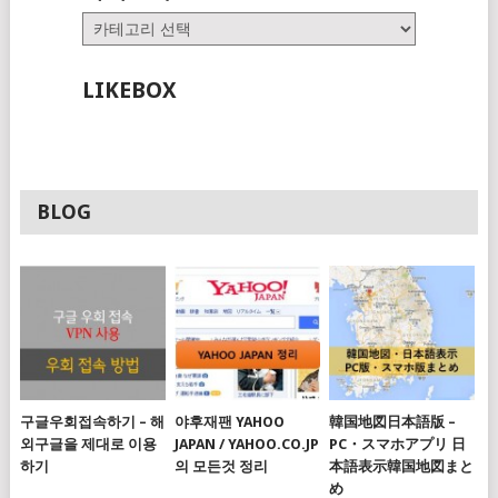
카
테
고
LIKEBOX
리
BLOG
구글우회접속하기 – 해
야후재팬 YAHOO
韓国地図日本語版 –
외구글을 제대로 이용
JAPAN / YAHOO.CO.JP
PC・スマホアプリ 日
하기
의 모든것 정리
本語表示韓国地図まと
め