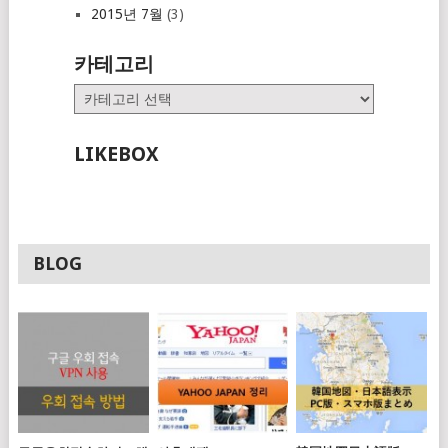
2015년 7월
(3)
카테고리
카
테
고
LIKEBOX
리
BLOG