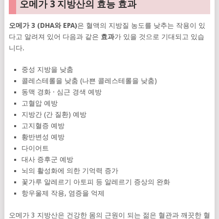
오메가 3 지방산의 효능 효과
오메가 3 (DHA와 EPA)
은 혈액의 지방질 농도를 낮추는 작용이 있
다고 알려져 있어 다음과 같은
효과
가 있을 것으로 기대되고 있습
니다.
중성 지방을 낮춤
콜레스테롤을 낮춤 (나쁜 콜레스테롤을 낮춤)
동맥 경화 · 심근 경색 예방
고혈압 예방
지방간 (간 질환) 예방
고지혈증 예방
황반변성 예방
다이어트
대사 증후군 예방
뇌의 활성화에 의한 기억력 증가
꽃가루 알레르기 아토피 등 알레르기 증상의 완화
항우울제 작용, 염증을 억제
오메가 3 지방산은 건강한 몸의 근원이 되는 젊은 혈관과 깨끗한 혈